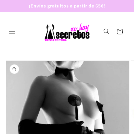
Ir
¡Envíos gratuitos a partir de 65€!
directamente
al contenido
Carrito
Ir
directamente
a la
información
del producto