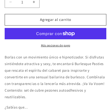
Reducir
Aumentar
cantidad
cantidad
para
para
BIJOUX
BIJOUX
Agregar al carrito
-
-
BURLESQUE
BURLESQUE
CUBREPEZONES
CUBREPEZONES
NEGRO
NEGRO
Más opciones de pago
Borlas con un movimiento único e hipnotizador. Si disfrutas
sintiéndote atractiva y sexy, te encantará Burlesque Pasties
que rescata el espíritu del cabaret para inspirarte y
convertirte en una sensual bailarina de burlesco. Combínala
con transparencias o la lencería más atrevida. ¡Va Va Voom!
Contenido: set de cubre pezones autoadhesivos y
reutilizables.
¿Sabías que...