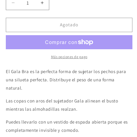
Reducir
Aumentar
cantidad
cantidad
para
para
BYE-
BYE-
Agotado
BRA
BRA
-
-
GALA
GALA
SUJETADOR
SUJETADOR
COPA
COPA
Más opciones de pago
A
A
NEGRO
NEGRO
El Gala Bra es la perfecta forma de sujetar los pechos para
una silueta perfecta. Distribuye el peso de una forma
natural.
Las copas con aros del sujetador Gala alinean el busto
mientras las almohadillas realzan.
Puedes llevarlo con un vestido de espada abierta porque es
completamente invisible y comodo.