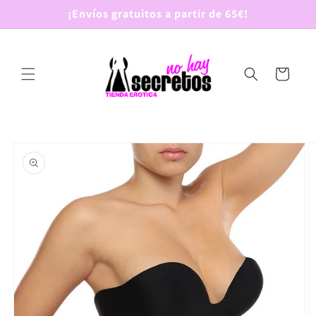
Ir
¡Envíos gratuitos a partir de 65€!
directamente
al contenido
Carrito
Ir
directamente
a la
información
del producto