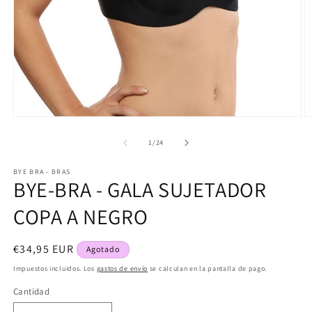
Abrir
Ab
elemento
e
multimedia
m
de
1
/
24
1
2
en
e
BYE BRA - BRAS
una
u
BYE-BRA - GALA SUJETADOR
ventana
v
modal
m
COPA A NEGRO
Precio
€34,95 EUR
Agotado
habitual
Impuestos incluidos. Los
gastos de envío
se calculan en la pantalla de pago.
Cantidad