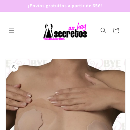
Ir
¡Envíos gratuitos a partir de 65€!
directamente
al contenido
Carrito
Ir
directamente
a la
información
del producto