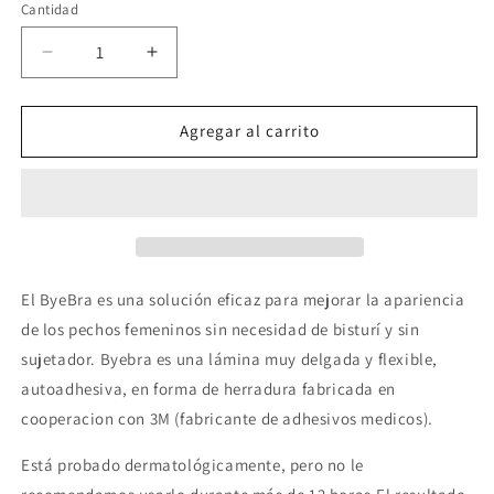
Cantidad
Reducir
Aumentar
cantidad
cantidad
para
para
BYE-
BYE-
Agregar al carrito
BRA
BRA
-
-
REALZADOR
REALZADOR
PECHOS
PECHOS
+
+
CUBREPEZONES
CUBREPEZONES
DE
DE
El ByeBra es una solución eficaz para mejorar la apariencia
SILICONA
SILICONA
de los pechos femeninos sin necesidad de bisturí y sin
COPA
COPA
sujetador. Byebra es una lámina muy delgada y flexible,
D/F
D/F
autoadhesiva, en forma de herradura fabricada en
cooperacion con 3M (fabricante de adhesivos medicos).
Está probado dermatológicamente, pero no le