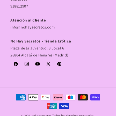
918812907
Atención al Cliente
info@nohaysecretos.com
No Hay Secretos - Tienda Erótica
Plaza de la Juventud, 3 Local 6
28804 Alcalá de Henares (Madrid)
Facebook
Instagram
YouTube
X
Pinterest
(Twitter)
Formas
de
pago
© 2026,
nohaysecretos
Todos los derechos reservados.