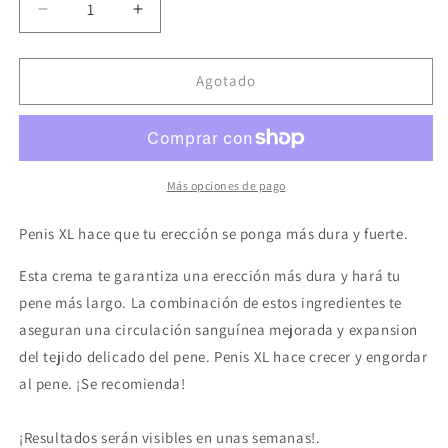
Reducir
Aumentar
cantidad
cantidad
para
para
COBECO
COBECO
Agotado
-
-
PENIS
PENIS
DUO
DUO
PACK
PACK
CAPSULAS
CAPSULAS
Más opciones de pago
Y
Y
CREMA
CREMA
Penis XL hace que tu erección se ponga más dura y fuerte.
Esta crema te garantiza una erección más dura y hará tu
pene más largo. La combinación de estos ingredientes te
aseguran una circulación sanguínea mejorada y expansion
del tejido delicado del pene. Penis XL hace crecer y engordar
al pene. ¡Se recomienda!
¡Resultados serán visibles en unas semanas!.