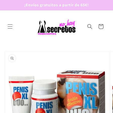
Ir
¡Envíos gratuitos a partir de 65€!
directamente
al contenido
Carrito
Ir
directamente
a la
información
del producto