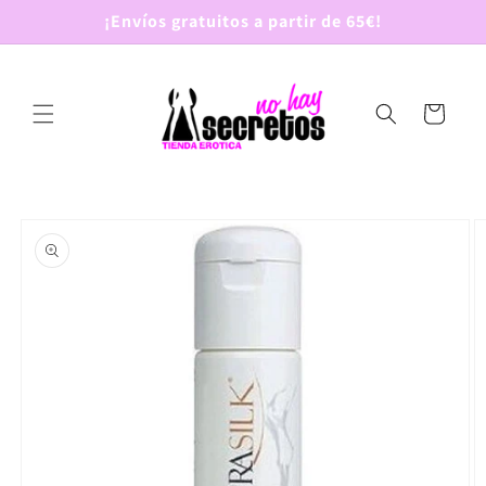
Ir
¡Envíos gratuitos a partir de 65€!
directamente
al contenido
Carrito
Ir
directamente
a la
información
del producto