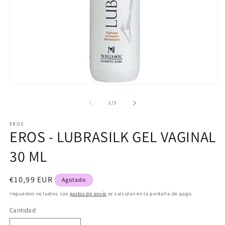
Abrir
Ab
elemento
e
multimedia
m
de
1
/
3
1
2
en
e
EROS
una
u
EROS - LUBRASILK GEL VAGINAL
ventana
v
modal
m
30 ML
Precio
€10,99 EUR
Agotado
habitual
Impuestos incluidos. Los
gastos de envío
se calculan en la pantalla de pago.
Cantidad