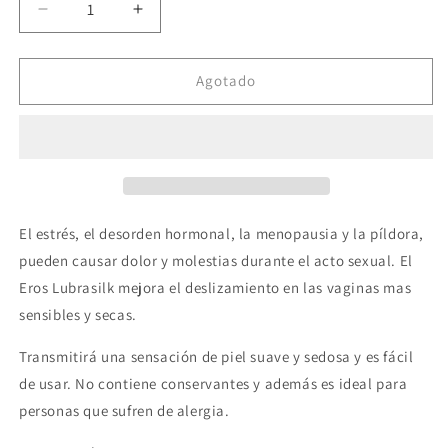
Reducir
Aumentar
cantidad
cantidad
para
para
EROS
EROS
Agotado
-
-
LUBRASILK
LUBRASILK
GEL
GEL
VAGINAL
VAGINAL
30
30
ML
ML
El estrés, el desorden hormonal, la menopausia y la píldora,
pueden causar dolor y molestias durante el acto sexual. El
Eros Lubrasilk mejora el deslizamiento en las vaginas mas
sensibles y secas.
Transmitirá una sensación de piel suave y sedosa y es fácil
de usar. No contiene conservantes y además es ideal para
personas que sufren de alergia.