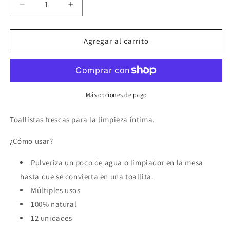
Reducir
Aumentar
cantidad
cantidad
para
para
EROS
EROS
Agregar al carrito
-
-
TOALLITAS
TOALLITAS
FRESCOR
FRESCOR
LIMPIEZA
LIMPIEZA
INTIMA
INTIMA
Más opciones de pago
Toallistas frescas para la limpieza íntima.
¿Cómo usar?
Pulveriza un poco de agua o limpiador en la mesa
hasta que se convierta en una toallita.
Múltiples usos
100% natural
12 unidades