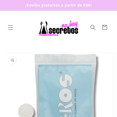
Ir
¡Envíos gratuitos a partir de 65€!
directamente
al contenido
Carrito
Ir
directamente
a la
información
del producto