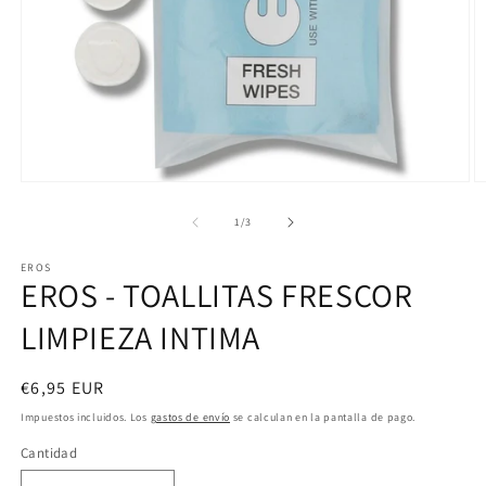
Abrir
Ab
elemento
e
multimedia
m
de
1
/
3
1
2
en
e
EROS
una
u
EROS - TOALLITAS FRESCOR
ventana
v
modal
m
LIMPIEZA INTIMA
Precio
€6,95 EUR
habitual
Impuestos incluidos. Los
gastos de envío
se calculan en la pantalla de pago.
Cantidad