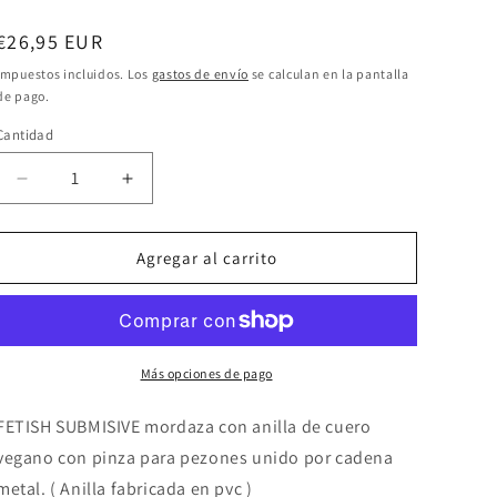
Precio
€26,95 EUR
habitual
Impuestos incluidos. Los
gastos de envío
se calculan en la pantalla
de pago.
Cantidad
Reducir
Aumentar
cantidad
cantidad
para
para
FETISH
FETISH
Agregar al carrito
SUBMISSIVE
SUBMISSIVE
-
-
ANILLA
ANILLA
MORDAZA
MORDAZA
CON
CON
Más opciones de pago
PINZAS
PINZAS
PARA
PARA
FETISH SUBMISIVE mordaza con anilla de cuero
PEZONES
PEZONES
vegano con pinza para pezones unido por cadena
metal. ( Anilla fabricada en pvc )