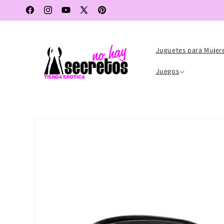
Ir
directamente
Facebook
Instagram
YouTube
X
Pinterest
al contenido
(Twitter)
Juguetes para Mujer
Juegos
Ir
directamente
a la
información
del producto