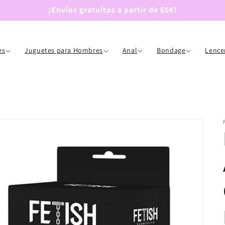
¡Envíos gratuitos a partir de 65€!
es
Juguetes para Hombres
Anal
Bondage
Lence