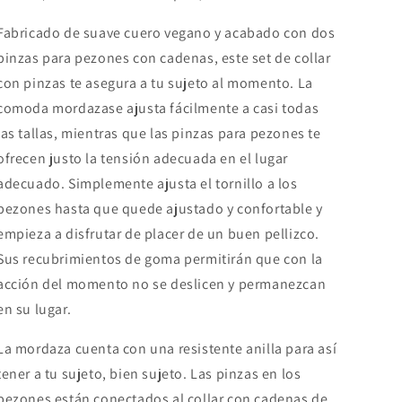
Fabricado de suave cuero vegano y acabado con dos
pinzas para pezones con cadenas, este set de collar
con pinzas te asegura a tu sujeto al momento. La
comoda mordazase ajusta fácilmente a casi todas
las tallas, mientras que las pinzas para pezones te
ofrecen justo la tensión adecuada en el lugar
adecuado. Simplemente ajusta el tornillo a los
pezones hasta que quede ajustado y confortable y
empieza a disfrutar de placer de un buen pellizco.
Sus recubrimientos de goma permitirán que con la
acción del momento no se deslicen y permanezcan
en su lugar.
La mordaza cuenta con una resistente anilla para así
tener a tu sujeto, bien sujeto. Las pinzas en los
pezones están conectados al collar con cadenas de