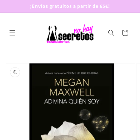
Ir
¡Envíos gratuitos a partir de 65€!
directamente
al contenido
Carrito
Ir
directamente
a la
información
del producto