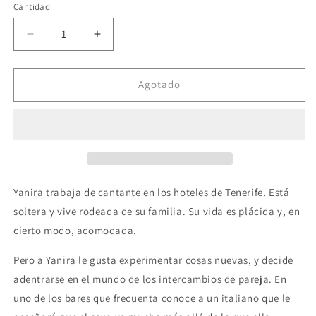
Cantidad
Reducir
Aumentar
cantidad
cantidad
para
para
GRUPO
GRUPO
Agotado
PLANETA
PLANETA
-
-
ADIVINA
ADIVINA
QUIEN
QUIEN
SOY
SOY
|
|
EDICION
EDICION
Yanira trabaja de cantante en los hoteles de Tenerife. Está
DE
DE
soltera y vive rodeada de su familia. Su vida es plácida y, en
BOLSILLO
BOLSILLO
cierto modo, acomodada.
Pero a Yanira le gusta experimentar cosas nuevas, y decide
adentrarse en el mundo de los intercambios de pareja. En
uno de los bares que frecuenta conoce a un italiano que le