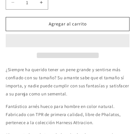
Reducir
Aumentar
cantidad
cantidad
para
para
HARNESS
HARNESS
Agregar al carrito
ATTRACTION
ATTRACTION
-
-
RNES
RNES
HUECO
HUECO
BLAKE
BLAKE
15.5
15.5
CM
CM
¿Siempre ha querido tener un pene grande y sentirse más
-
-
confiado con su tamaño? Su amante sabe que el tamaño sí
O-
O-
importa, y nadie puede cumplir con sus fantasías y satisfacer
4
4
CM
CM
a su pareja como un semental.
Fantástico arnés hueco para hombre en color natural.
Fabricado con TPR de primera calidad, libre de Phalatos,
pertenece a la colección Harness Attracion.