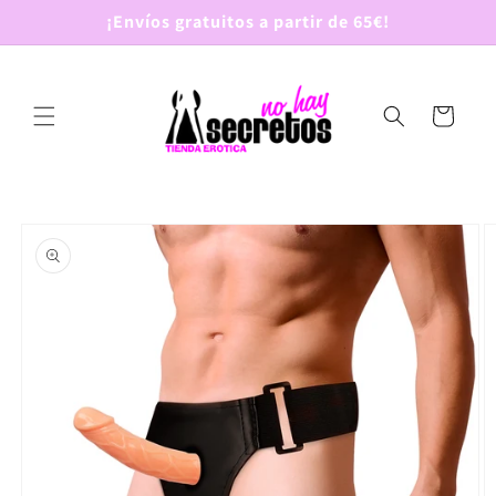
Ir
¡Envíos gratuitos a partir de 65€!
directamente
al contenido
Carrito
Ir
directamente
a la
información
del producto