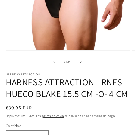
Abrir
Ab
elemento
e
multimedia
m
de
1
/
24
1
2
en
e
HARNESS ATTRACTION
una
u
HARNESS ATTRACTION - RNES
ventana
v
modal
m
HUECO BLAKE 15.5 CM -O- 4 CM
Precio
€39,95 EUR
habitual
Impuestos incluidos. Los
gastos de envío
se calculan en la pantalla de pago.
Cantidad