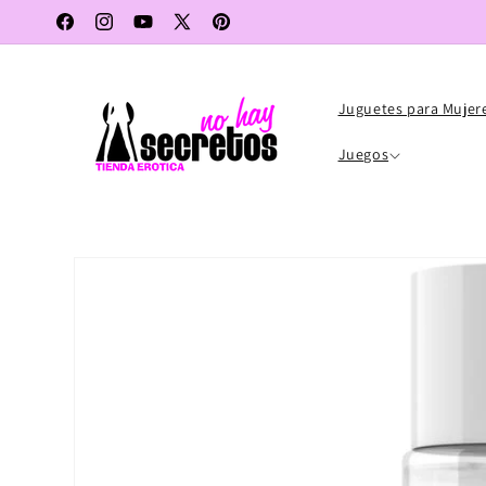
Ir
directamente
Facebook
Instagram
YouTube
X
Pinterest
al contenido
(Twitter)
Juguetes para Mujer
Juegos
Ir
directamente
a la
información
del producto