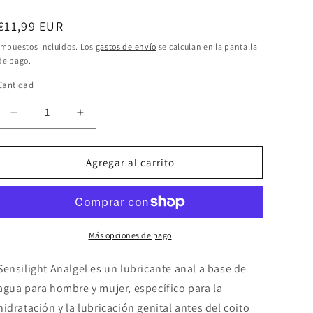
Precio
€11,99 EUR
habitual
Impuestos incluidos. Los
gastos de envío
se calculan en la pantalla
de pago.
Cantidad
Reducir
Aumentar
cantidad
cantidad
para
para
INTIMATELINE
INTIMATELINE
Agregar al carrito
-
-
SENSILIGHT
SENSILIGHT
GEL
GEL
ANAL
ANAL
DESLIZANTE
DESLIZANTE
Más opciones de pago
60
60
ML
ML
Sensilight Analgel es un lubricante anal a base de
agua para hombre y mujer, específico para la
hidratación y la lubricación genital antes del coito