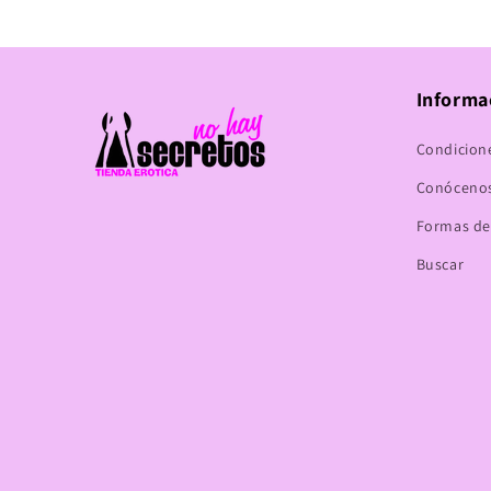
en
una
ventana
modal
Informa
Condicion
Conóceno
Formas de
Buscar