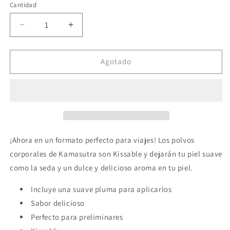
Cantidad
Reducir
Aumentar
cantidad
cantidad
para
para
KAMASUTRA
KAMASUTRA
Agotado
-
-
POLVOS
POLVOS
KISSABLE
KISSABLE
SUEÑOS
SUEÑOS
DE
DE
FRESA
FRESA
28
28
¡Ahora en un formato perfecto para viajes! Los polvos
GR
GR
corporales de Kamasutra son Kissable y dejarán tu piel suave
como la seda y un dulce y delicioso aroma en tu piel.
Incluye una suave pluma para aplicarlos
Sabor delicioso
Perfecto para preliminares