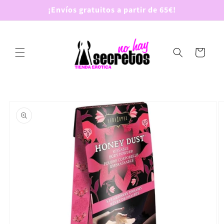
Ir
¡Envíos gratuitos a partir de 65€!
directamente
al contenido
Carrito
Ir
directamente
a la
información
del producto