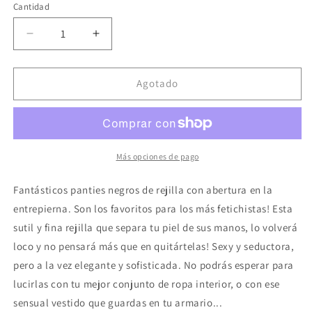
Cantidad
Reducir
Aumentar
cantidad
cantidad
para
para
LEG
LEG
Agotado
AVENUE
AVENUE
-
-
PANTYS
PANTYS
DE
DE
REJILLA
REJILLA
Más opciones de pago
CON
CON
ABERTURA
ABERTURA
Fantásticos panties negros de rejilla con abertura en la
EN
EN
entrepierna. Son los favoritos para los más fetichistas! Esta
LA
LA
sutil y fina rejilla que separa tu piel de sus manos, lo volverá
ENTREPIERNA
ENTREPIERNA
PLUS
PLUS
loco y no pensará más que en quitártelas! Sexy y seductora,
pero a la vez elegante y sofisticada. No podrás esperar para
lucirlas con tu mejor conjunto de ropa interior, o con ese
sensual vestido que guardas en tu armario...