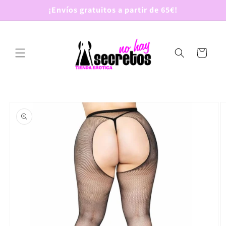
Ir
¡Envíos gratuitos a partir de 65€!
directamente
al contenido
Carrito
Ir
directamente
a la
información
del producto