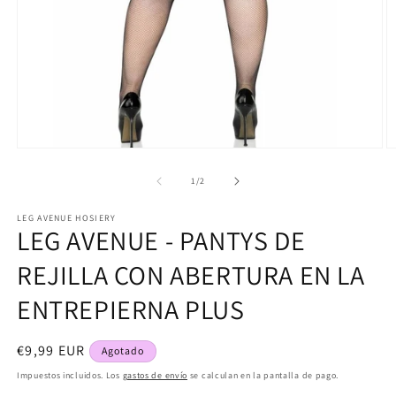
Abrir
Ab
elemento
e
multimedia
m
de
1
/
2
1
2
en
e
LEG AVENUE HOSIERY
una
u
LEG AVENUE - PANTYS DE
ventana
v
modal
m
REJILLA CON ABERTURA EN LA
ENTREPIERNA PLUS
Precio
€9,99 EUR
Agotado
habitual
Impuestos incluidos. Los
gastos de envío
se calculan en la pantalla de pago.