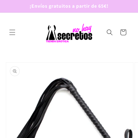
Ir
¡Envíos gratuitos a partir de 65€!
directamente
al contenido
Carrito
Ir
directamente
a la
información
del producto