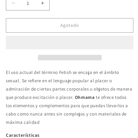
Reducir
Aumentar
cantidad
cantidad
para
para
OHMAMA
OHMAMA
Agotado
FETISH
FETISH
-
-
LATIGOFINO
LATIGOFINO
CON
CON
MANGO
MANGO
TEXTURADO
TEXTURADO
El uso actual del término Fetish se encaja en el ámbito
sexual. Se refiere en el lenguaje popular al placer o
admiración de ciertas partes corporales u objetos de manera
que produce excitación o placer.
Ohmama
te ofrece todos
los elementos y complementos para que puedas llevarlos a
cabo como nunca antes sin complejos y con materiales de
máxima calidad
Características