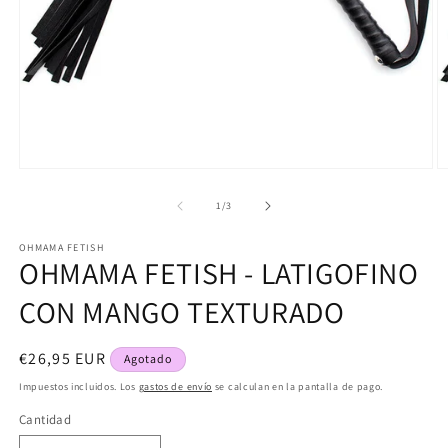
Abrir
Ab
elemento
e
multimedia
m
de
1
/
3
1
2
en
e
OHMAMA FETISH
una
u
OHMAMA FETISH - LATIGOFINO
ventana
v
modal
m
CON MANGO TEXTURADO
Precio
€26,95 EUR
Agotado
habitual
Impuestos incluidos. Los
gastos de envío
se calculan en la pantalla de pago.
Cantidad