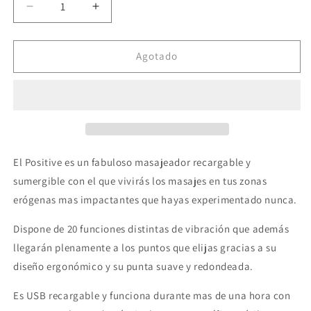
Reducir
Aumentar
cantidad
cantidad
para
para
SCREAMING
SCREAMING
Agotado
O
O
-
-
MASAJEADOR
MASAJEADOR
RECARGABLE
RECARGABLE
POSITIVE
POSITIVE
LILA
LILA
El Positive es un fabuloso masajeador recargable y
sumergible con el que vivirás los masajes en tus zonas
erógenas mas impactantes que hayas experimentado nunca.
Dispone de 20 funciones distintas de vibración que además
llegarán plenamente a los puntos que elijas gracias a su
diseño ergonómico y su punta suave y redondeada.
Es USB recargable y funciona durante mas de una hora con