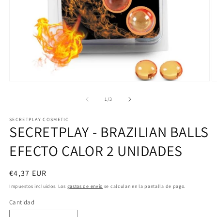
Abrir
Ab
elemento
e
multimedia
m
de
1
/
3
1
2
en
e
SECRETPLAY COSMETIC
una
u
SECRETPLAY - BRAZILIAN BALLS
ventana
v
modal
m
EFECTO CALOR 2 UNIDADES
Precio
€4,37 EUR
habitual
Impuestos incluidos. Los
gastos de envío
se calculan en la pantalla de pago.
Cantidad