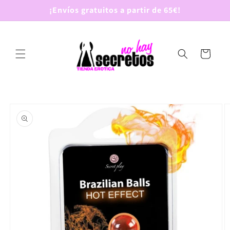
Ir
¡Envíos gratuitos a partir de 65€!
directamente
al contenido
Carrito
Ir
directamente
a la
información
del producto