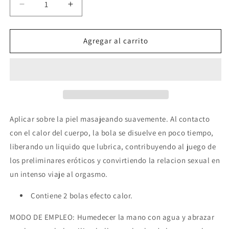
Reducir
Aumentar
cantidad
cantidad
para
para
SECRETPLAY
SECRETPLAY
Agregar al carrito
-
-
BRAZILIAN
BRAZILIAN
BALLS
BALLS
EFECTO
EFECTO
CALOR
CALOR
2
2
UNIDADES
UNIDADES
Aplicar sobre la piel masajeando suavemente. Al contacto
con el calor del cuerpo, la bola se disuelve en poco tiempo,
liberando un liquido que lubrica, contribuyendo al juego de
los preliminares eróticos y convirtiendo la relacion sexual en
un intenso viaje al orgasmo.
Contiene 2 bolas efecto calor.
MODO DE EMPLEO: Humedecer la mano con agua y abrazar