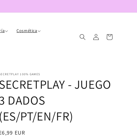
ría
Cosmética
Iniciar
Carrito
sesión
SECRETPLAY 100% GAMES
SECRETPLAY - JUEGO
3 DADOS
(ES/PT/EN/FR)
Precio
€6,99 EUR