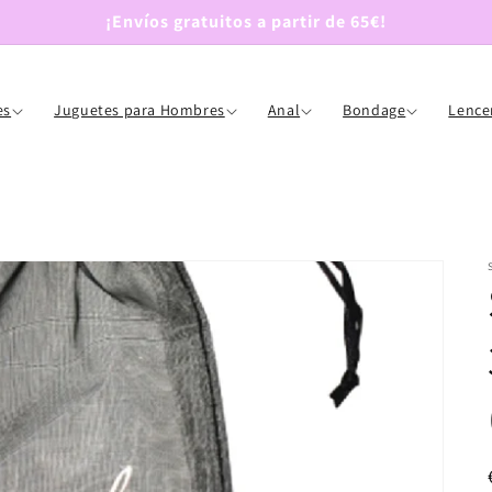
¡Envíos gratuitos a partir de 65€!
es
Juguetes para Hombres
Anal
Bondage
Lence