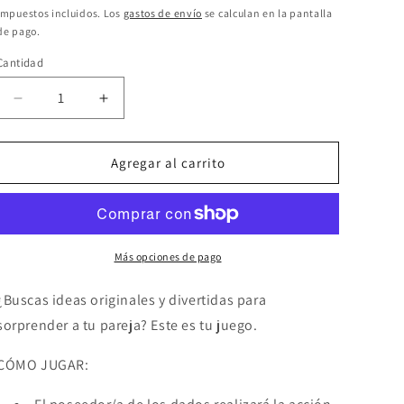
habitual
Impuestos incluidos. Los
gastos de envío
se calculan en la pantalla
de pago.
Cantidad
Reducir
Aumentar
cantidad
cantidad
para
para
SECRETPLAY
SECRETPLAY
Agregar al carrito
-
-
JUEGO
JUEGO
3
3
DADOS
DADOS
(ES/PT/EN/FR)
(ES/PT/EN/FR)
Más opciones de pago
¿Buscas ideas originales y divertidas para
sorprender a tu pareja? Este es tu juego.
CÓMO JUGAR: