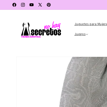
Ir
directamente
Facebook
Instagram
YouTube
X
Pinterest
al contenido
(Twitter)
Juguetes para Mujer
Juegos
Ir
directamente
a la
información
del producto