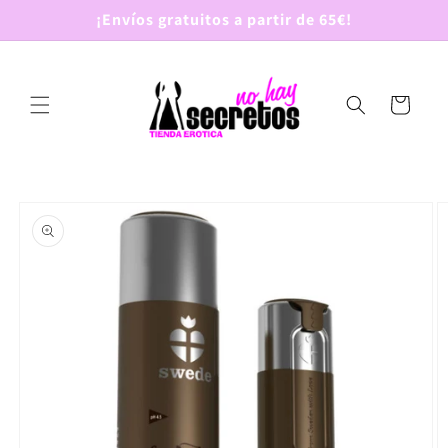
Ir
¡Envíos gratuitos a partir de 65€!
directamente
al contenido
Carrito
Ir
directamente
a la
información
del producto