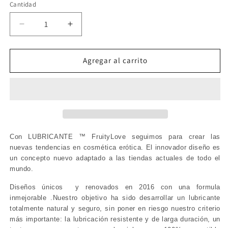
Cantidad
Reducir
Aumentar
cantidad
cantidad
para
para
SWEDE
SWEDE
Agregar al carrito
-
-
FRUITY
FRUITY
LOVE
LOVE
LUBRICANTE
LUBRICANTE
CHOCOLATE
CHOCOLATE
NEGRO
NEGRO
100
100
Con LUBRICANTE ™ FruityLove seguimos para crear las
ML
ML
nuevas tendencias en cosmética erótica. El innovador diseño es
un concepto nuevo adaptado a las tiendas actuales de todo el
mundo.
Diseños únicos y renovados en 2016 con una formula
inmejorable .Nuestro objetivo ha sido desarrollar un lubricante
totalmente natural y seguro, sin poner en riesgo nuestro criterio
más importante: la lubricación resistente y de larga duración, un